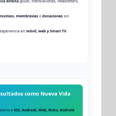
cia directa
(push, notificaciones, newsletters,
rocinios
,
membresías
o
donaciones
sin
 experiencia en
móvil, web y Smart TV
.
esultados como Nueva Vida
sterio a
iOS, Android, Web, Roku, Android