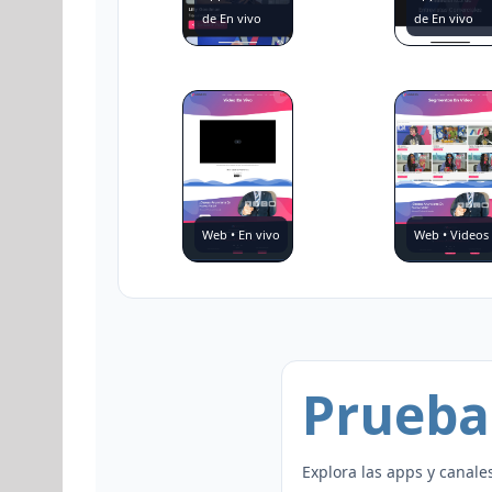
de En vivo
de En vivo
Web • En vivo
Web • Videos
Prueba 
Explora las apps y canale