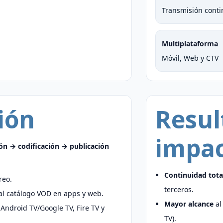
Transmisión cont
Multiplataforma
Móvil, Web y CTV
ión
Resul
impa
ón → codificación → publicación
Continuidad tota
reo.
terceros.
l catálogo VOD en apps y web.
Mayor alcance
al
Android TV/Google TV, Fire TV y
TV).