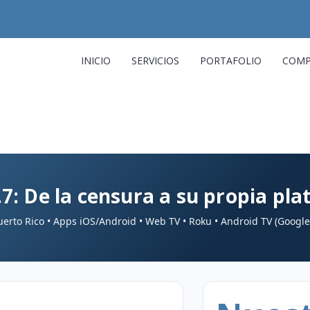
INICIO
SERVICIOS
PORTAFOLIO
COMP
7: De la censura a su propia pl
Puerto Rico • Apps iOS/Android • Web TV • Roku • Android TV (Google 