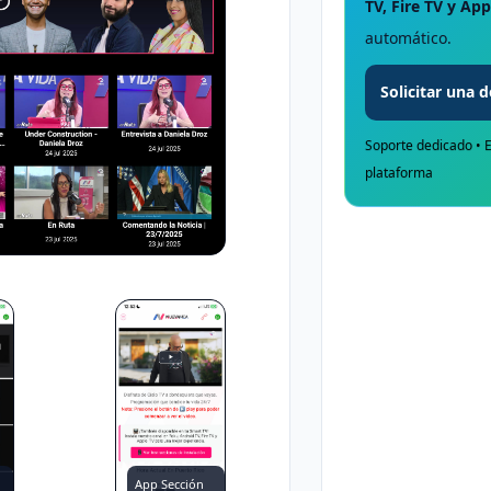
TV, Fire TV y App
automático.
Solicitar una
Soporte dedicado • E
plataforma
App Sección