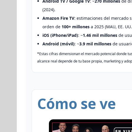
Android TV / Google TV
: ~
270 millones
de di
(2024).
Amazon Fire TV
: estimaciones del mercado s
orden de
100+ millones
a 2025 (MAU, EE. UU. 
iOS (iPhone/iPad)
: ~
1.46 mil millones
de usua
Android (móvil)
: ~
3.9 mil millones
de usuario
*Estas cifras dimensionan el mercado potencial donde tus
alcance real depende de tu base propia, marketing y adop
Cómo se ve