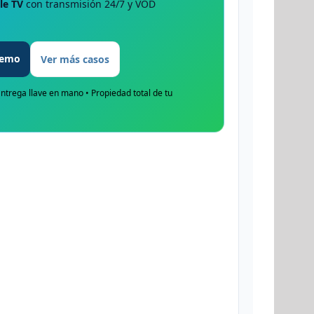
le TV
con transmisión 24/7 y VOD
 demo
Ver más casos
ntrega llave en mano • Propiedad total de tu