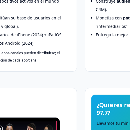
spositivos activos en el mundo
Construye
audien
CRM).
itúan su base de usuarios en el
Monetiza con
pat
y global).
“intermediarios”.
rios de iPhone (2024) + iPadOS.
Entrega la mejor
s Android (2024).
 apps/canales pueden distribuirse; el
ción de cada app/canal.
¿Quieres r
97.7?
Llevamos tu mini