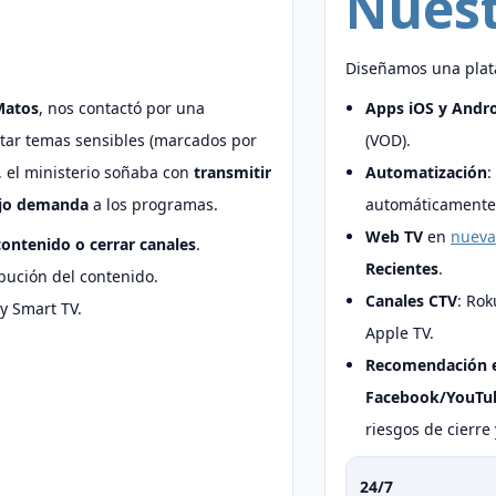
Nuest
Diseñamos una plata
Matos
, nos contactó por una
Apps iOS y Andr
atar temas sensibles (marcados por
(VOD).
, el ministerio soñaba con
transmitir
Automatización
:
ajo demanda
a los programas.
automáticamente 
Web TV
en
nueva
contenido o cerrar canales
.
Recientes
.
ibución del contenido.
Canales CTV
: Rok
y Smart TV.
Apple TV.
Recomendación e
Facebook/YouTu
riesgos de cierre
24/7